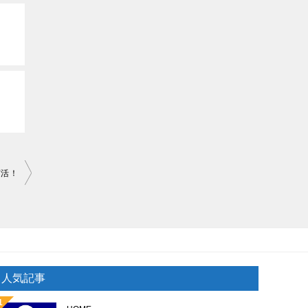
菌活！
り
人気記事