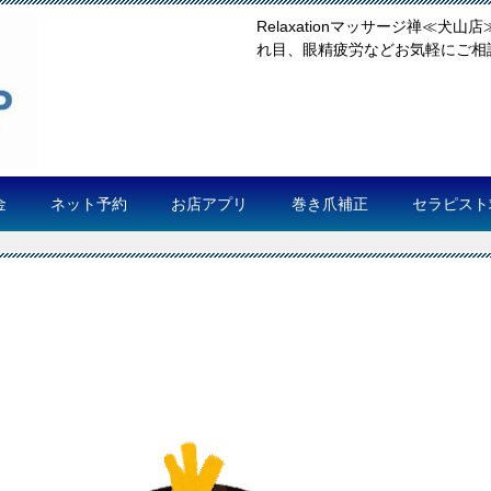
Relaxationマッサージ禅≪
れ目、眼精疲労などお気軽にご相談く
金
ネット予約
お店アプリ
巻き爪補正
セラピスト
り