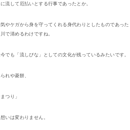
川に流して厄払いとする行事であったとか。
病気やケガから身を守ってくれる身代わりとしたものであった
を川で清めるわけですね。
は今でも「流しびな」としての文化が残っているみたいです。
あられや菱餅、
なまつり」
う想いは変わりません。