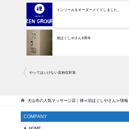
インソールをオーダーメイドしました。
祝ほぐしやさん8周年
投
やってはいけない花粉症対策
稿
ナ
ビ
犬山市の人気マッサージ店｜禅≪旧ほぐしやさん≫情報
ゲ
COMPANY
ー
シ
HOME