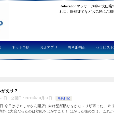
Relaxationマッサージ禅≪
れ目、眼精疲労などお気軽にご相談く
金
ネット予約
お店アプリ
巻き爪補正
セラピスト
らがえり？
28日
公開日：
2012年10月31日
店長日記
月31日 今日はほぐしやさん開店に向け壁紙貼りをかな～り頑張った。 出
 意外に大変だったのは壁紙をはがすこと！ はがした後のゴミ、これが