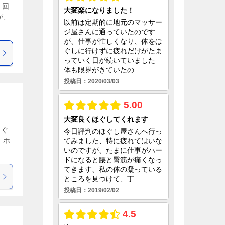
と回
が、
ほぐ
 ホ