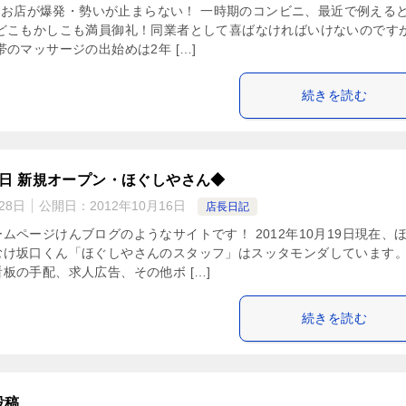
0円のお店が爆発・勢いが止まらない！ 一時期のコンビニ、最近で例える
 どこもかしこも満員御礼！同業者として喜ばなければいけないのです
帯のマッサージの出始めは2年 […]
続きを読む
13日 新規オープン・ほぐしやさん◆
28日
公開日：
2012年10月16日
店長日記
ムページけんブログのようなサイトです！ 2012年10月19日現在、
むけ坂口くん「ほぐしやさんのスタッフ」はスッタモンダしています。
板の手配、求人広告、その他ボ […]
続きを読む
投稿