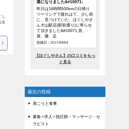
ぐし
1名
最近の投稿
肩こりと食事
募集✧求人✧指圧師・マッサージ・セ
ラピスト