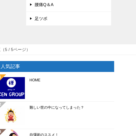
腰痛Q＆A
足ツボ
5 / 5ページ）
人気記事
HOME
難しい世の中になってしまった？
自彊術のススメ！